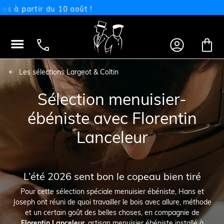
ût !
Nos machines à




Les sélections Largeot & Coltin
Sélection menuisier-
ébéniste avec Florentin
Lanceleur
L’été 2026 sent bon le copeau bien tiré
Pour cette sélection spéciale menuisier ébéniste, Hans et
Joseph ont réuni de quoi travailler le bois avec allure, méthode
et un certain goût des belles choses, en compagnie de
Florentin Lanceleur
, artisan menuisier ébéniste installé à