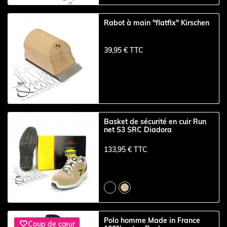
Rabot à main "flatfix" Kirschen
39,95 € TTC
Basket de sécurité en cuir Run
net S3 SRC Diadora
133,95 € TTC
Polo homme Made in France

Coup de cœur