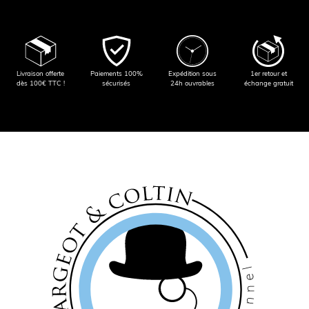
Livraison offerte
Paiements 100%
Expédition sous
1er retour et
dès 100€ TTC !
sécurisés
24h ouvrables
échange gratuit