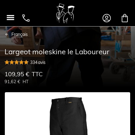




Français
Largeot moleskine le Laboureur
334
avis
109,95 €
TTC
91,62 €
HT