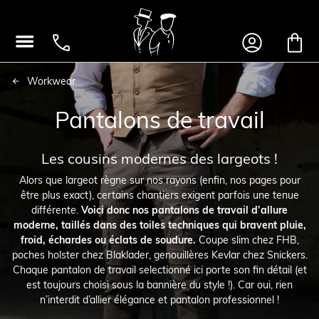




Workwear
Pantalons de travail
Les cousins modernes des largeots !
Alors que largeot règne sur nos rayons (enfin, nos pages pour
être plus exact), certains chantiers exigent parfois une tenue
différente.
Voici donc nos pantalons de travail d’allure
moderne, taillés dans des toiles techniques qui bravent pluie,
froid, échardes ou éclats de soudure.
Coupe slim chez FHB,
poches holster chez Blaklader, genouillères Kevlar chez Snickers.
Chaque pantalon de travail selectionné ici porte son fin détail (et
est toujours choisi sous la bannière du style !). Car oui, rien
n’interdit d’allier élégance et pantalon professionnel !