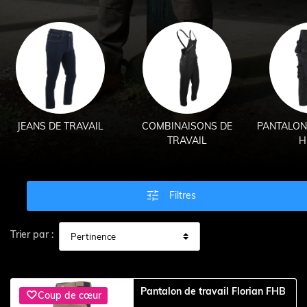
JEANS DE TRAVAIL
COMBINAISONS DE
PANTALON
TRAVAIL
H

Filtres
Trier par :
Pantalon de travail Florian FHB

Coup de cœur