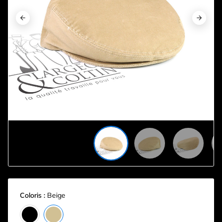










Coloris :
Beige
Noir
Beige