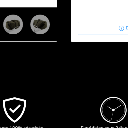

D
ents 100% sécurisés
Expédition sous 24h 