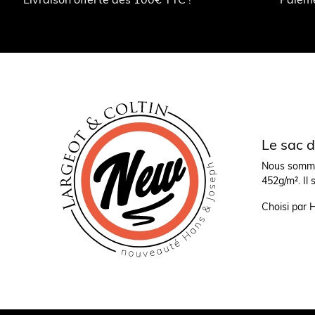
Le sac 
Nous sommes
452g/m². Il 
Choisi par H