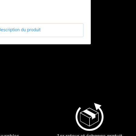
escription du produit
ouvrables
1er retour et échange gratuit