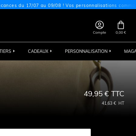
 du 17/07 au 09/08 ! Vos personnalisations commandées s


Compte
0,00 €
TIERS
CADEAUX
PERSONNALISATION
MAGA
49,95 €
TTC
41,63 €
HT