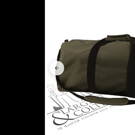







