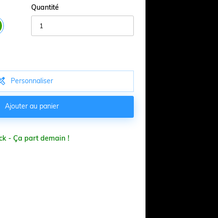
Quantité

Personnaliser

Ajouter au panier
ck - Ça part demain !