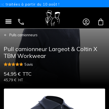
raitées à partir du 10 août !




Pulls camionneurs
Pull camionneur Largeot & Coltin X
TBM Workwear
5
avis
54,95 €
TTC
45,79 €
HT