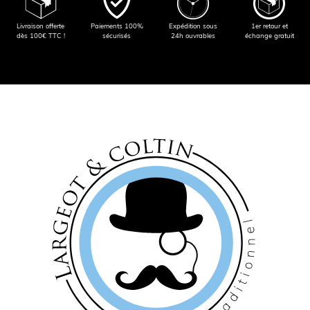
Livraison offerte
Paiements 100%
Expédition sous
1er retour et
dès 100€ TTC !
sécurisés
24h ouvrables
échange gratuit