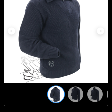















