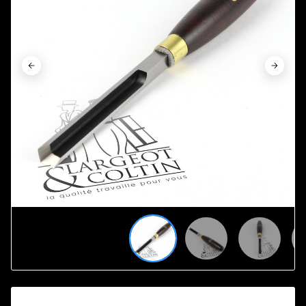









