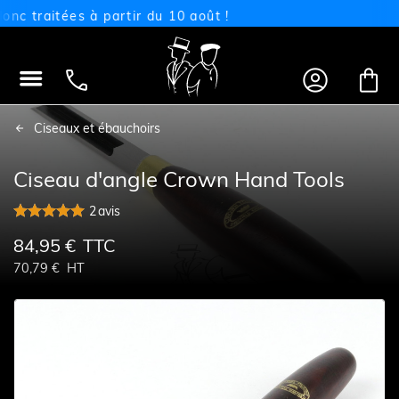
raitées à partir du 10 août !




Ciseaux et ébauchoirs
Ciseau d'angle Crown Hand Tools
2
avis
84,95 €
TTC
70,79 €
HT