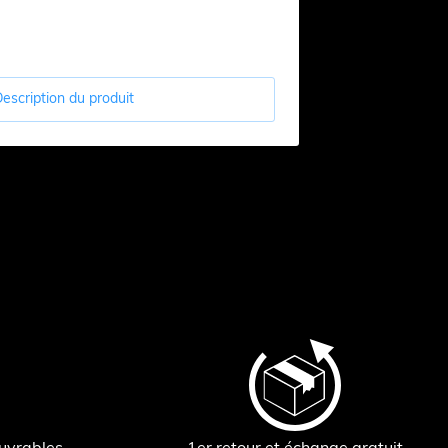
escription du produit
ouvrables
1er retour et échange gratuit