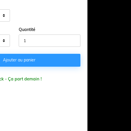
Quantité

Ajouter au panier
ck - Ça part demain !