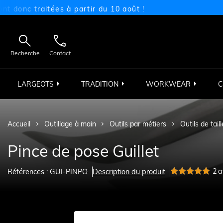
nc traitées à partir du 10 août !


Recherche
Contact
LARGEOTS
TRADITION
WORKWEAR
C
Accueil
Outillage à main
Outils par métiers
Outils de tail
Pince de pose Guillet
2
a
Références : GUI-PINPO
Description du produit