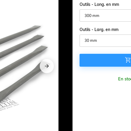
Outils - Long. en mm
Outils - Larg. en mm







En sto