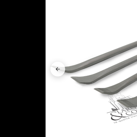






