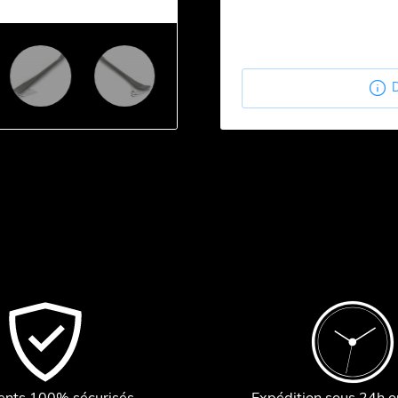

D
ents 100% sécurisés
Expédition sous 24h 