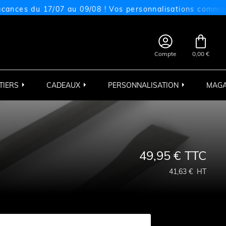
s du 17/07 au 09/08 ! Vos personnalisations commandées s


Compte
0,00 €
TIERS
CADEAUX
PERSONNALISATION
MAGA
49,95 €
TTC
41,63 €
HT