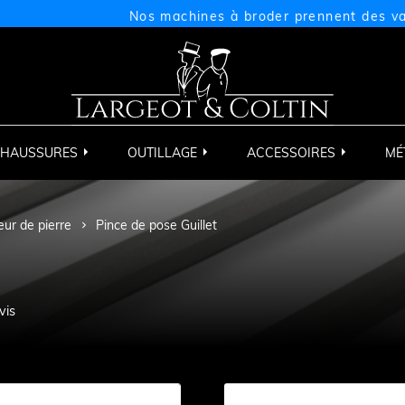
Nos machines à broder prennent des vacance
HAUSSURES
OUTILLAGE
ACCESSOIRES
MÉ
leur de pierre
Pince de pose Guillet
vis