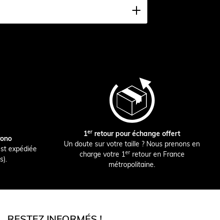
er
1
retour pour échange offert
rono
Un doute sur votre taille ? Nous prenons en
st expédiée
er
charge votre 1
retour en France
s).
métropolitaine.
RESTEZ INFORMÉS !