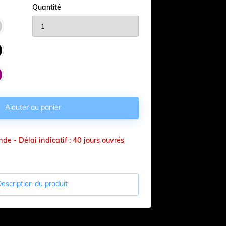
Quantité

Ajouter au panier
e - Délai indicatif : 40 jours ouvrés
escription du produit