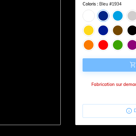
Coloris :
Bleu #1934
Fabrication sur demand

D