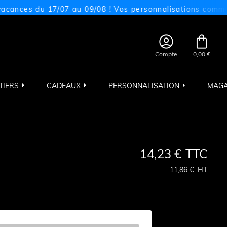
ces du 17/07 au 09/08 ! Vos personnalisations commandées


Compte
0,00 €
TIERS
CADEAUX
PERSONNALISATION
MAGA
14,23 €
TTC
11,86 €
HT