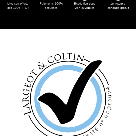
Livraison offerte
Paiements 100%
Expédition sous
1er retour et
dès 100€ TTC !
sécurisés
24h ouvrables
échange gratuit