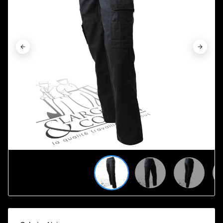







