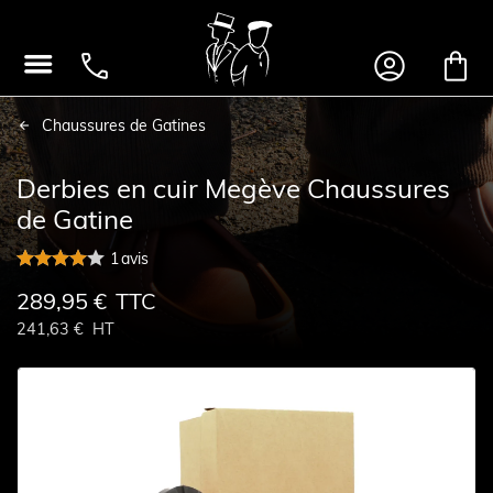




Chaussures de Gatines
Derbies en cuir Megève Chaussures
de Gatine
1
avis
289,95 €
TTC
241,63 €
HT