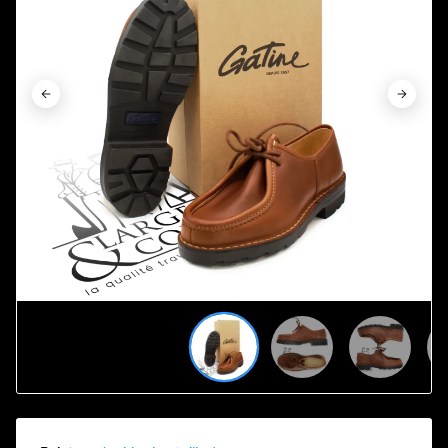









