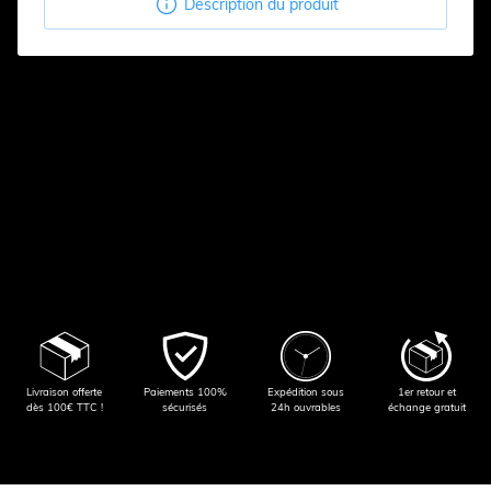

Description du produit
Livraison offerte
Paiements 100%
Expédition sous
1er retour et
dès 100€ TTC !
sécurisés
24h ouvrables
échange gratuit