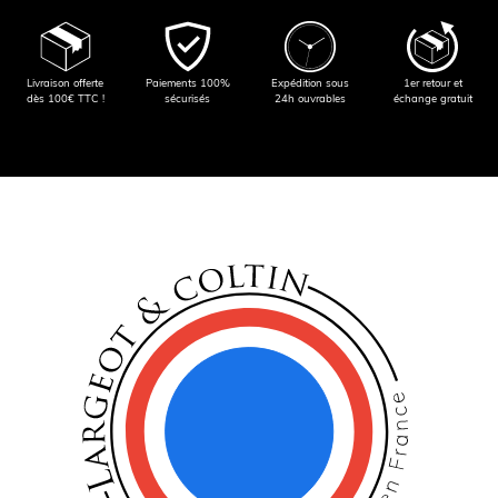
Livraison offerte
Paiements 100%
Expédition sous
1er retour et
dès 100€ TTC !
sécurisés
24h ouvrables
échange gratuit