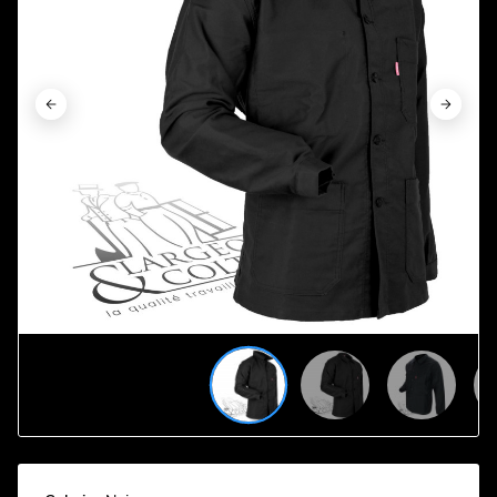





















