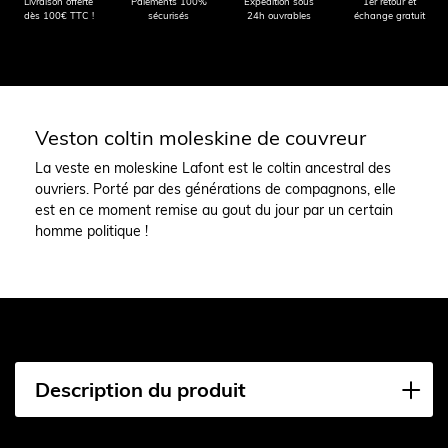
Livraison offerte
Paiements 100%
Expédition sous
1er retour et
dès 100€ TTC !
sécurisés
24h ouvrables
échange gratuit
Veston coltin moleskine de couvreur
La veste en moleskine Lafont est le coltin ancestral des
ouvriers. Porté par des générations de compagnons, elle
est en ce moment remise au gout du jour par un certain
homme politique !
Description du produit