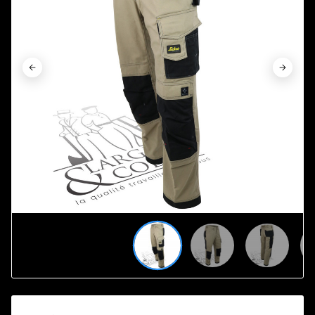















































