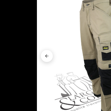























