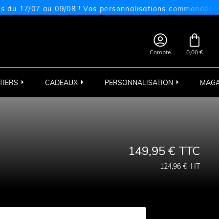
/07 au 09/08 ! Vos personnalisations commandées sur cet


Compte
0,00 €
TIERS
CADEAUX
PERSONNALISATION
MAGA
149,95 €
TTC
124,96 €
HT