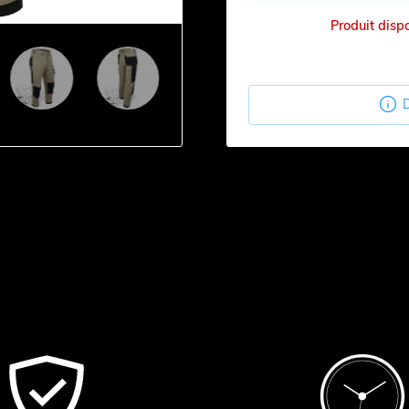
Produit disp

D