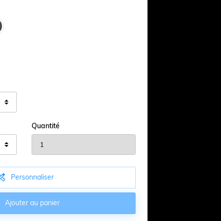
Quantité

Personnaliser

Ajouter au panier