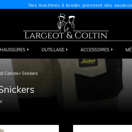
Nos machines à broder prennent des vacances du 17
HAUSSURES
OUTILLAGE
ACCESSOIRES
MÉ
ail Canvas+ Snickers
Snickers
is