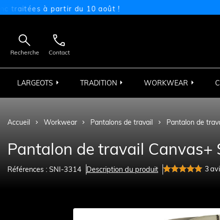
tées à partir du 10 août !


Recherche
Contact
LARGEOTS
TRADITION
WORKWEAR
C
Accueil
Workwear
Pantalons de travail
Pantalon de trav
Pantalon de travail Canvas+ 
3
av
Références : SNI-3314
Description du produit