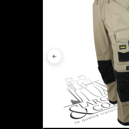























