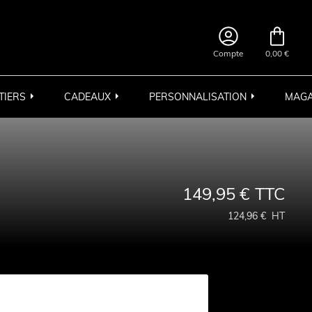


Compte
0,00 €
TIERS
CADEAUX
PERSONNALISATION
MAGA
149,95 €
TTC
124,96 €
HT