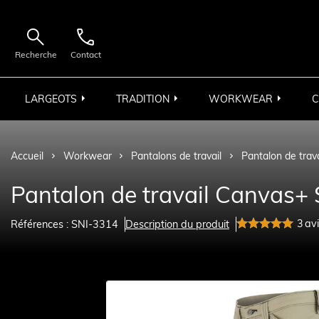


Recherche
Contact
LARGEOTS
TRADITION
WORKWEAR
C
Accueil
Workwear
Pantalons de travail
Pantalon de trav
Pantalon de travail Canvas+ 
3
av
Références : SNI-3314
Description du produit