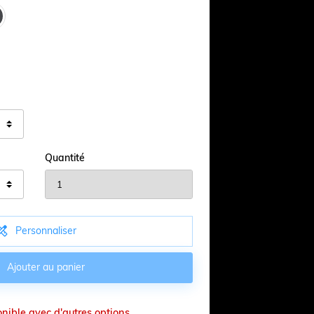
Quantité

Personnaliser

Ajouter au panier
onible avec d'autres options