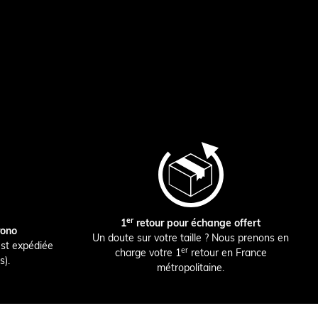
er
1
retour pour échange offert
rono
Un doute sur votre taille ? Nous prenons en
st expédiée
er
charge votre 1
retour en France
s).
métropolitaine.