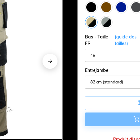
Bas - Taille
(guide des
FR
tailles)
























Entrejambe
Produit disp