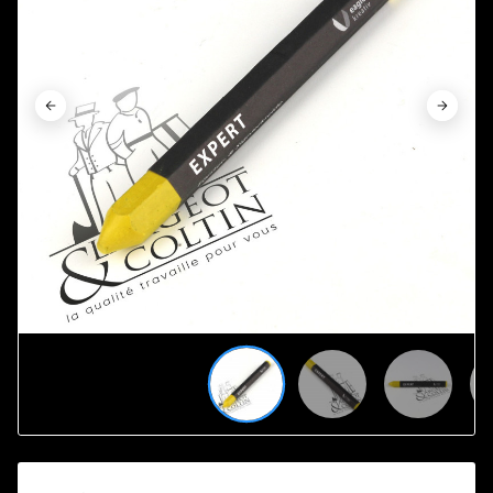







