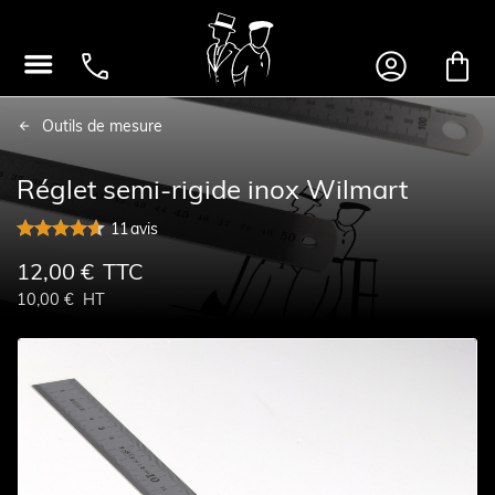




Outils de mesure
Réglet semi-rigide inox Wilmart
11
avis
12,00 €
TTC
10,00 €
HT