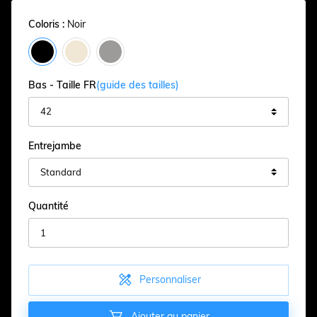
Coloris :
Noir
Bas - Taille FR
(guide des tailles)
Entrejambe
Quantité

Personnaliser

Ajouter au panier