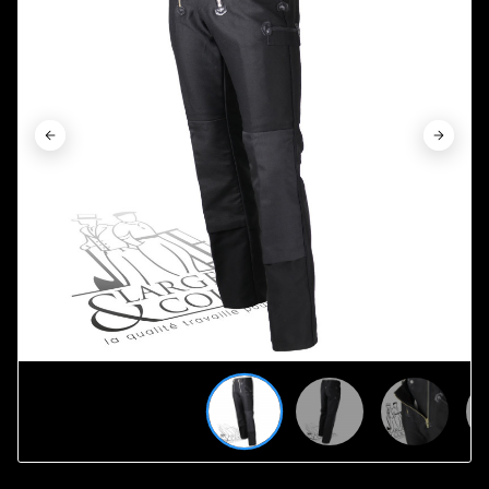











