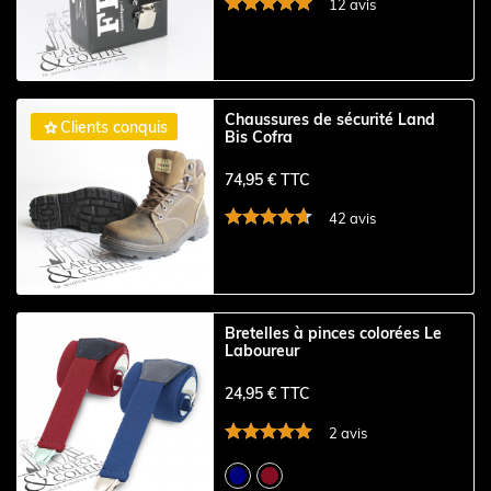
12 avis
Chaussures de sécurité Land

Clients conquis
Bis Cofra
74,95 € TTC
42 avis
Bretelles à pinces colorées Le
Laboureur
24,95 € TTC
2 avis