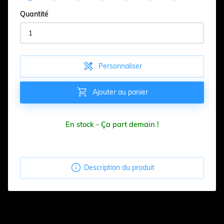
Quantité

Personnaliser

Ajouter au panier
En stock - Ça part demain !

Description du produit