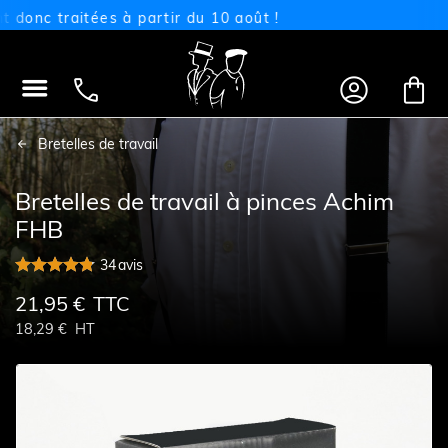
c traitées à partir du 10 août !




Bretelles de travail
Bretelles de travail à pinces Achim
FHB
34
avis
21,95 €
TTC
18,29 €
HT