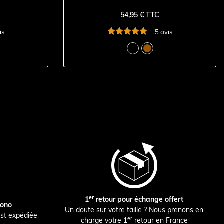
54,95 € TTC
is
5 avis
er
1
retour pour échange offert
rono
Un doute sur votre taille ? Nous prenons en
st expédiée
er
charge votre 1
retour en France