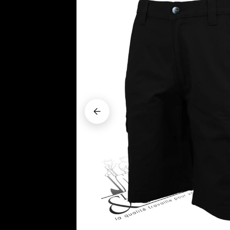





