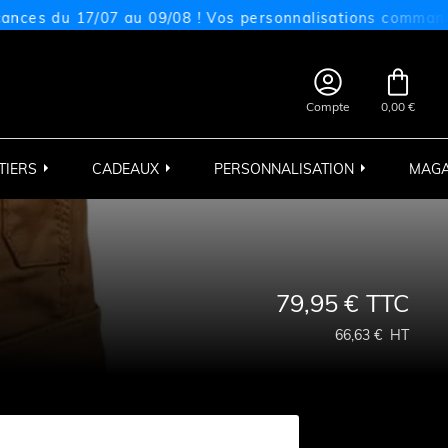
u 17/07 au 09/08 ! Vos personnalisations commandées sur


Compte
0,00 €
TIERS
CADEAUX
PERSONNALISATION
MAGA
79,95 €
TTC
66,63 €
HT