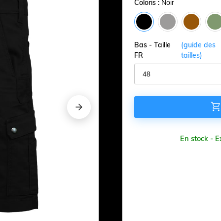
Coloris :
Noir
Bas - Taille
(guide des
FR
tailles)






En stock - 