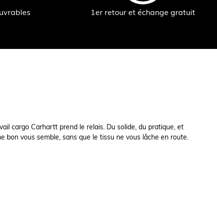
ouvrables
1er retour et échange gratuit
il cargo Carhartt prend le relais. Du solide, du pratique, et
me bon vous semble, sans que le tissu ne vous lâche en route.