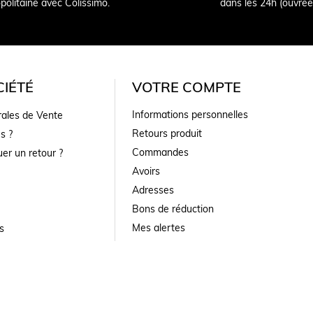
politaine avec Colissimo.
dans les 24h (ouvrée
IÉTÉ
VOTRE COMPTE
Informations personnelles
rales de Vente
Retours produit
s ?
Commandes
er un retour ?
Avoirs
Adresses
Bons de réduction
Mes alertes
s