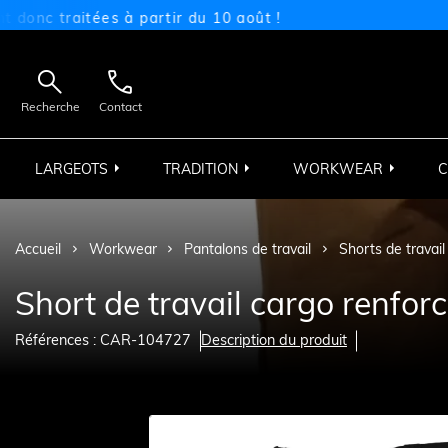
traitées à partir du 10 août !


Recherche
Contact
LARGEOTS
TRADITION
WORKWEAR
C
Accueil
Workwear
Pantalons de travail
Shorts de travail
Short de travail cargo renfor
Références : CAR-104727
Description du produit