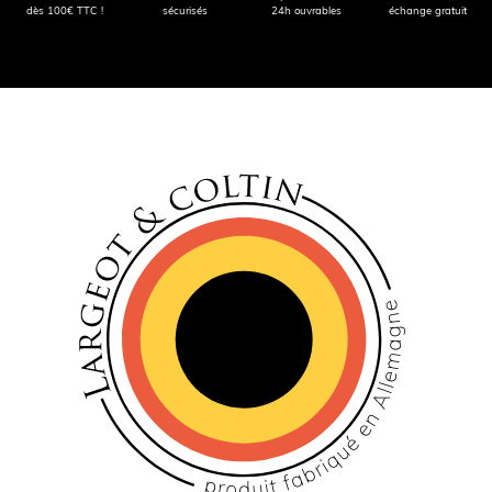
dès 100€ TTC !
sécurisés
24h ouvrables
échange gratuit