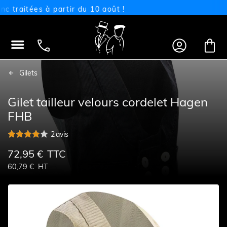
aitées à partir du 10 août !




Gilets
Gilet tailleur velours cordelet Hagen
FHB
2
avis
72,95 €
TTC
60,79 €
HT