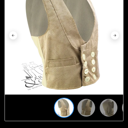







