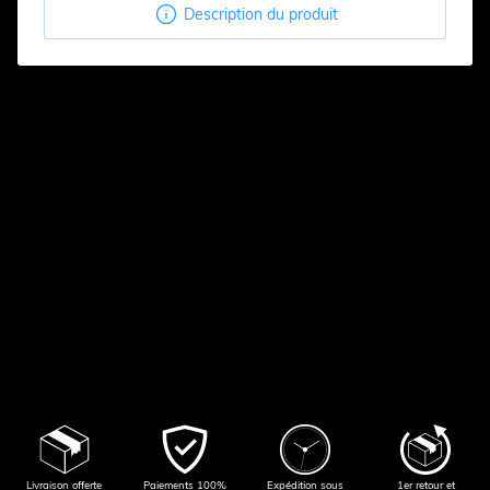

Description du produit
Livraison offerte
Paiements 100%
Expédition sous
1er retour et