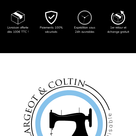
Livraison offerte
Paiements 100%
Expédition sous
1er retour et
dès 100€ TTC !
sécurisés
24h ouvrables
échange gratuit