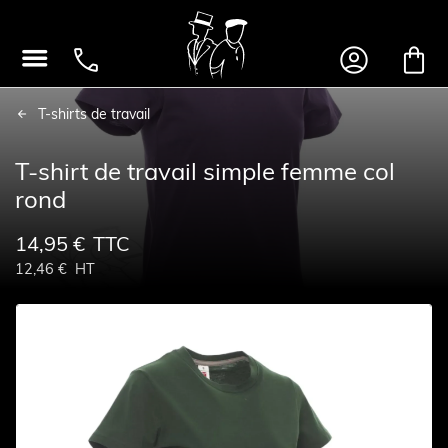




T-shirts de travail
T-shirt de travail simple femme col
rond
14,95 €
TTC
12,46 €
HT