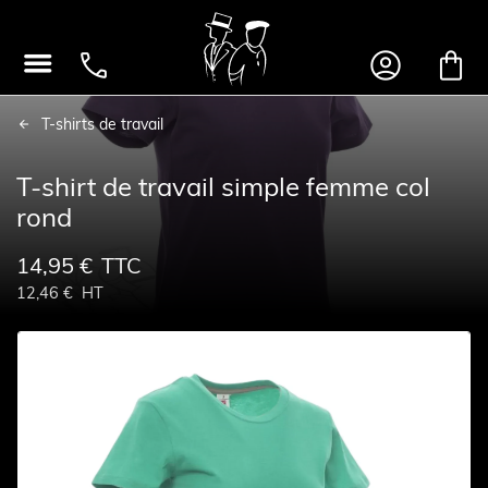




T-shirts de travail
T-shirt de travail simple femme col
rond
14,95 €
TTC
12,46 €
HT