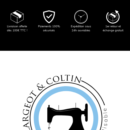
Livraison offerte
Paiements 100%
Expédition sous
1er retour et
dès 100€ TTC !
sécurisés
24h ouvrables
échange gratuit