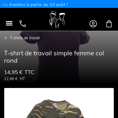
traitées à partir du 10 août !




T-shirts de travail
T-shirt de travail simple femme col
rond
14,95 €
TTC
12,46 €
HT