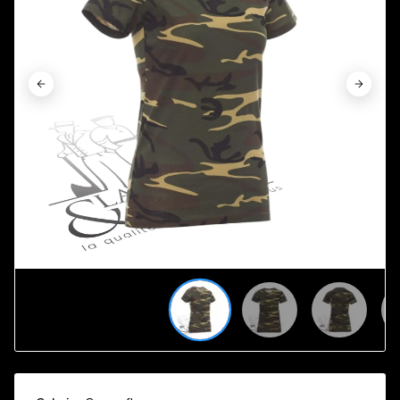









