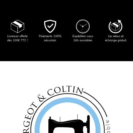
Livraison offerte
Paiements 100%
Expédition sous
1er retour et
dès 100€ TTC !
sécurisés
24h ouvrables
échange gratuit