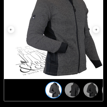











