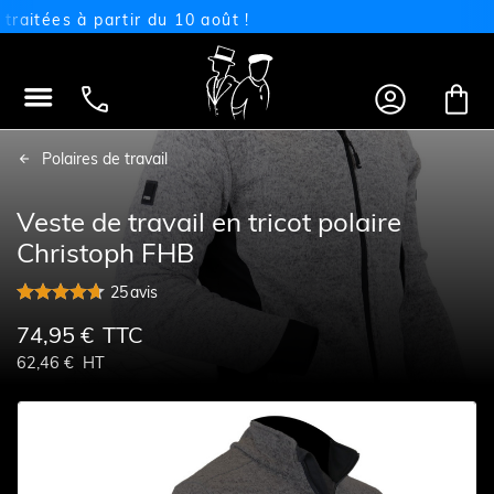
ées à partir du 10 août !




Polaires de travail
Veste de travail en tricot polaire
Christoph FHB
25
avis
74,95 €
TTC
62,46 €
HT