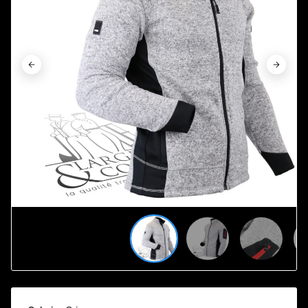









