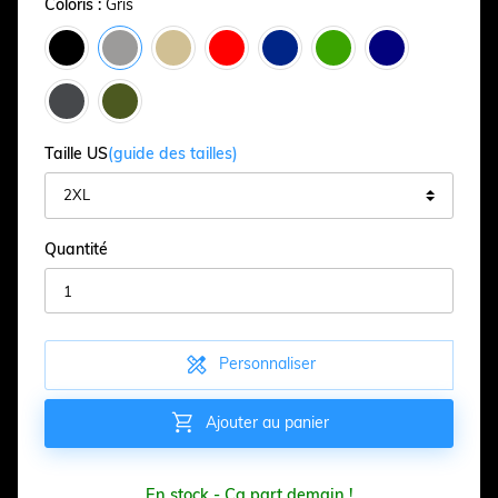
Coloris :
Gris
Taille US
(guide des tailles)
Quantité

Personnaliser

Ajouter au panier
En stock - Ça part demain !