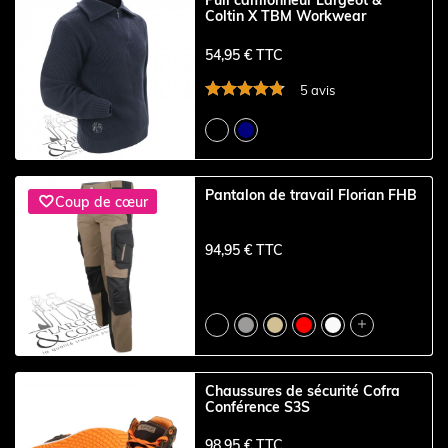
Pull camionneur Largeot &
Coltin X TBM Workwear
54,95 € TTC
5 avis
Pantalon de travail Florian FHB

Coup de cœur
94,95 € TTC

Chaussures de sécurité Cofra
Conférence S3S
98,95 € TTC