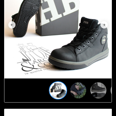















