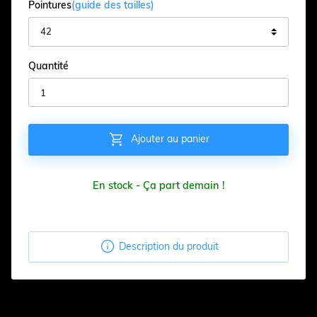
Pointures
(guide des tailles)
Quantité

Ajouter au panier
En stock - Ça part demain !

Description du produit