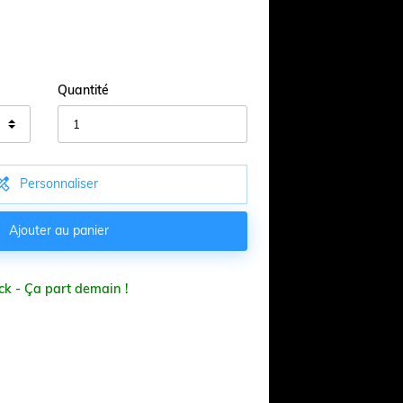
Quantité

Personnaliser

Ajouter au panier
ck - Ça part demain !