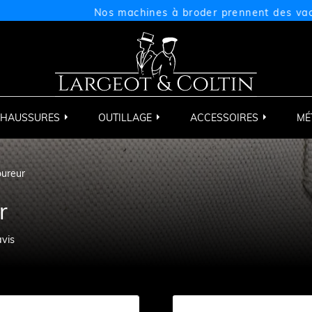
Nos machines à broder prennent des vacances d
HAUSSURES
OUTILLAGE
ACCESSOIRES
MÉ
oureur
r
avis