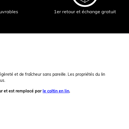
ouvrables
1er retour et échange gratuit
gèreté et de fraîcheur sans pareille. Les propriétés du lin
us.
eur et est remplacé par
le coltin en lin
.