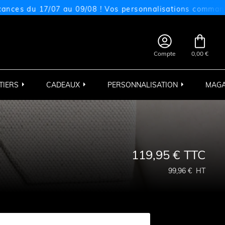
u 17/07 au 09/08 ! Vos personnalisations commandées sur 


Compte
0,00 €
TIERS
CADEAUX
PERSONNALISATION
MAGA
119,95 €
TTC
99,96 €
HT