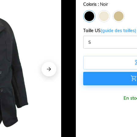
Coloris :
Noir
Taille US
(guide des tailles)





En sto