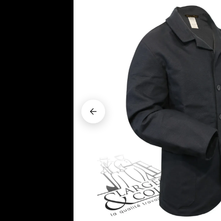




