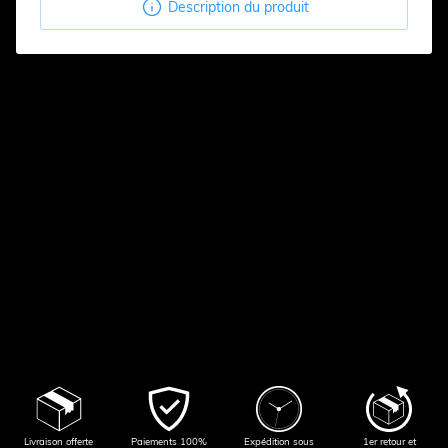

Description du produit
Livraison offerte
Paiements 100%
Expédition sous
1er retour et