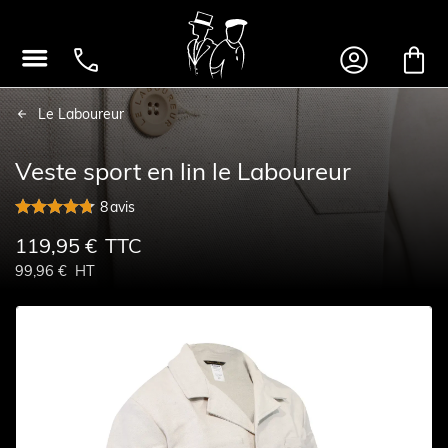




Le Laboureur
Veste sport en lin le Laboureur
8
avis
119,95 €
TTC
99,96 €
HT