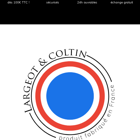
dès 100€ TTC !
sécurisés
24h ouvrables
échange gratuit