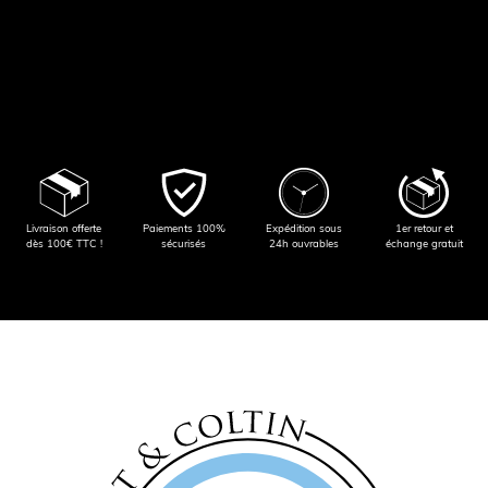
Livraison offerte
Paiements 100%
Expédition sous
1er retour et
dès 100€ TTC !
sécurisés
24h ouvrables
échange gratuit