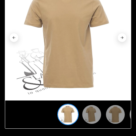









