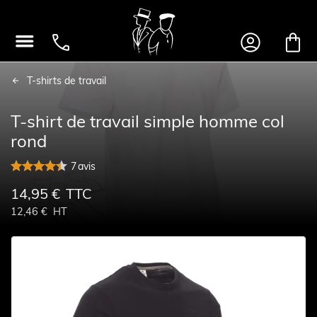




T-shirts de travail
T-shirt de travail simple homme col
rond
7
avis
14,95 €
TTC
12,46 €
HT