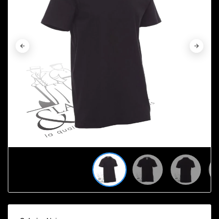









