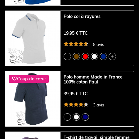
Polo col à rayures
19,95 € TTC
8 avis

Polo homme Made in France

Coup de cœur
100% coton Paul
39,95 € TTC
3 avis
T-shirt de travail simple femme