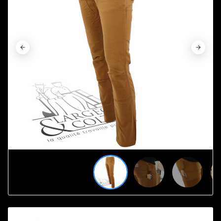













