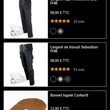
FHB
89,95 € TTC
22 avis
Largeot de travail Sebastian
FHB
98,95 € TTC
51 avis
Bonnet logoté Carhartt
21,95 € TTC