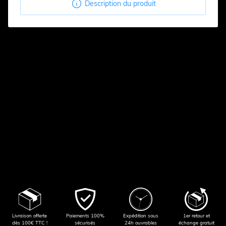

Description du produit
Livraison offerte
Paiements 100%
Expédition sous
1er retour et
dès 100€ TTC !
sécurisés
24h ouvrables
échange gratuit