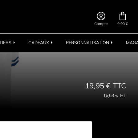


Compte
0,00 €
TIERS
CADEAUX
PERSONNALISATION
MAGA
19,95 €
TTC
16,63 €
HT