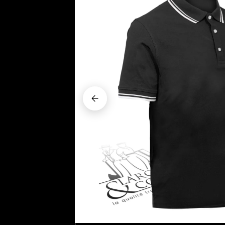



