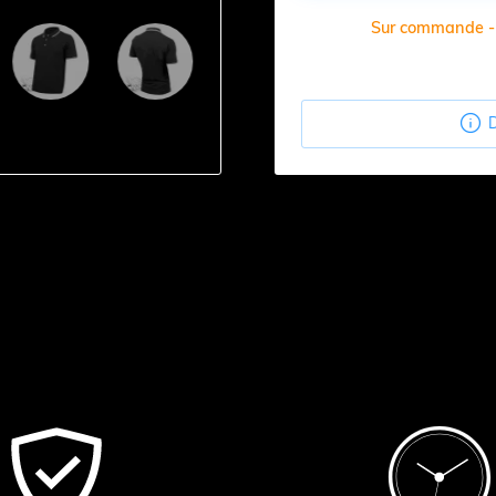
Sur commande - D

D