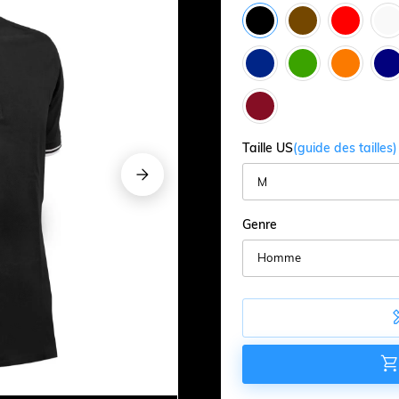
Taille US
(guide des tailles)




Genre