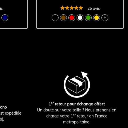
is
25 avis

er
1
retour pour échange offert
rono
Un doute sur votre taille ? Nous prenons en
st expédiée
er
charge votre 1
retour en France
s).
métropolitaine.