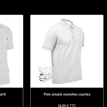
artt
Polo simple manches courtes
16,95 € TTC