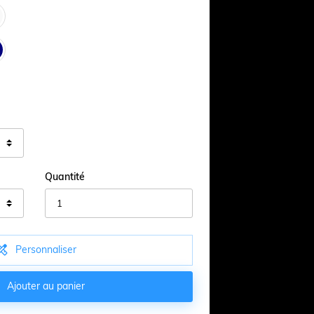
Quantité

Personnaliser

Ajouter au panier