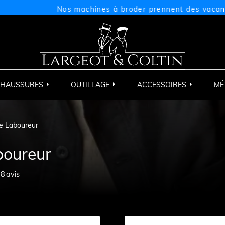
Nos machines à broder prennent des vacances du 
HAUSSURES
OUTILLAGE
ACCESSOIRES
MÉ
le Laboureur
boureur
38
avis