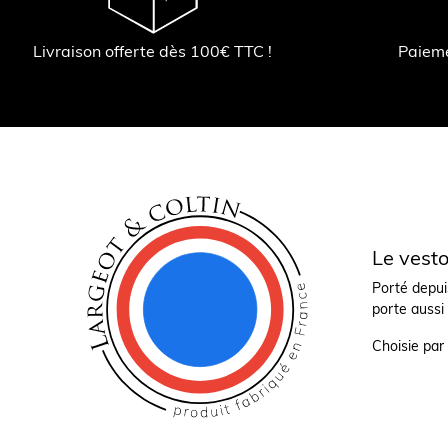
Livraison offerte dès 100€ TTC !
Paiem
Le vesto
Porté depui
porte aussi
Choisie par 