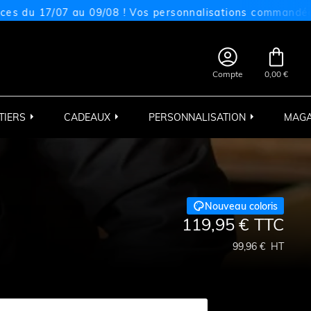
17/07 au 09/08 ! Vos personnalisations commandées sur ce


Compte
0,00 €
TIERS
CADEAUX
PERSONNALISATION
MAGA

Nouveau coloris
119,95 €
TTC
99,96 €
HT