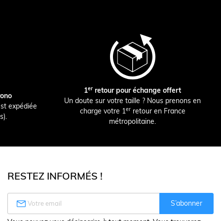
er
1
retour pour échange offert
rono
Un doute sur votre taille ? Nous prenons en
st expédiée
er
charge votre 1
retour en France
s).
métropolitaine.
RESTEZ INFORMÉS !

S’abonner