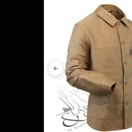










