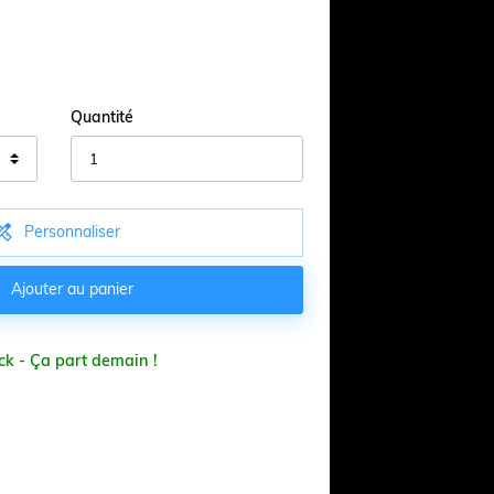
Quantité

Personnaliser

Ajouter au panier
ck - Ça part demain !