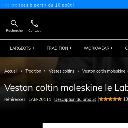
itées à partir du 10 août !


Recherche
Contact
LARGEOTS
TRADITION
WORKWEAR
C
Accueil
Tradition
Vestes coltins
Veston coltin moleskine 
Veston coltin moleskine le La
1
Références : LAB-20111
Description du produit