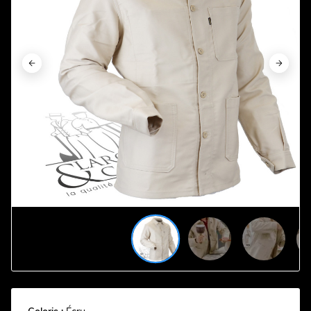





















