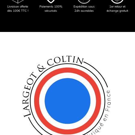
Livraison offerte
Paiements 100%
Expédition sous
1er retour et
dès 100€ TTC !
sécurisés
24h ouvrables
échange gratuit