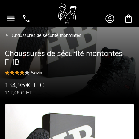




Chaussures de sécurité montantes
Chaussures de sécurité montantes
FHB
5
avis
134,95 €
TTC
112,46 €
HT