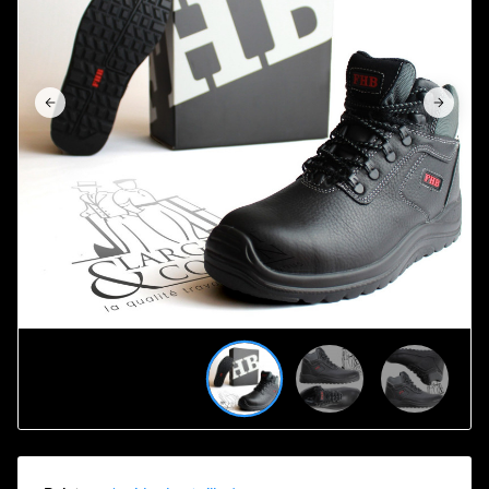





