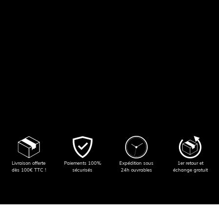
Livraison offerte
Paiements 100%
Expédition sous
1er retour et
dès 100€ TTC !
sécurisés
24h ouvrables
échange gratuit