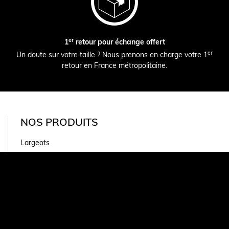
er
1
retour pour échange offert
er
Un doute sur votre taille ? Nous prenons en charge votre 1
retour en France métropolitaine.
NOS PRODUITS
Largeots
Coltins
Vêtements de travail
Outillage
Chaussures de sécurité
Accessoires
Made in France