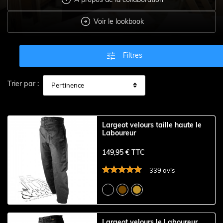

Voir le lookbook

Filtres
Trier par :
Largeot velours taille haute le
Laboureur
149,95 € TTC
339 avis
Largeot velours le Laboureur