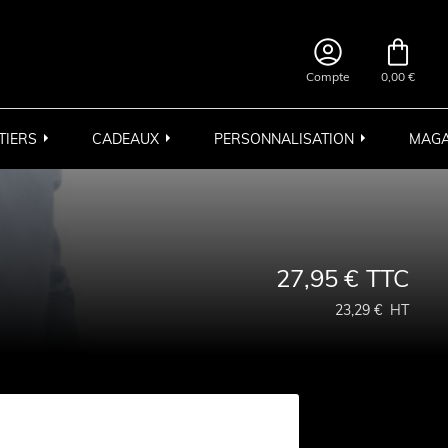


Compte
0,00 €
TIERS
CADEAUX
PERSONNALISATION
MAGA
27,95 €
TTC
23,29 €
HT