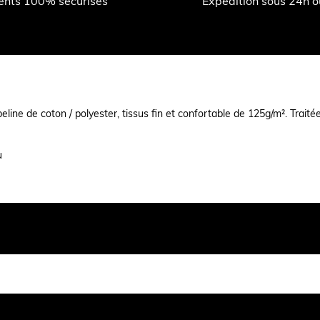
ents 100% sécurisés
Expédition sous 24h 
ine de coton / polyester, tissus fin et confortable de 125g/m². Traitée
su