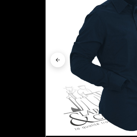



