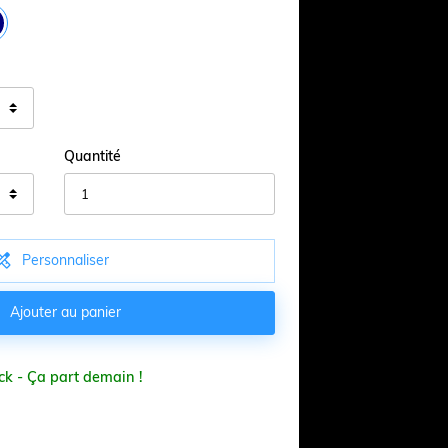
Quantité

Personnaliser

Ajouter au panier
ck - Ça part demain !