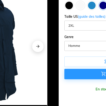
Taille US
(guide des tailles)
Genre




En sto