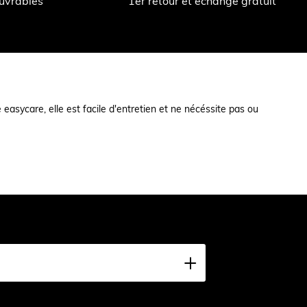
ouvrables
1er retour et échange gratuit
 easycare, elle est facile d'entretien et ne nécéssite pas ou