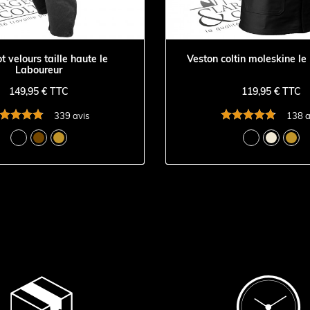
t velours taille haute le
Veston coltin moleskine le
Laboureur
149,95 € TTC
119,95 € TTC
339 avis
138 a