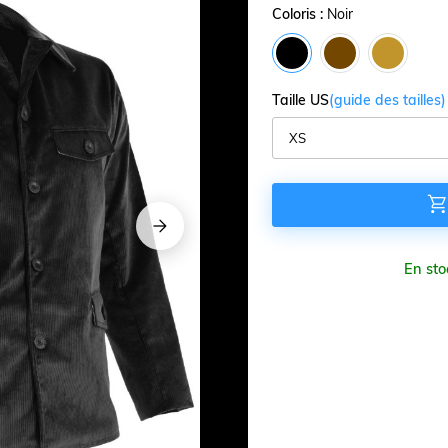
Coloris :
Noir
Taille US
(guide des tailles)







En sto