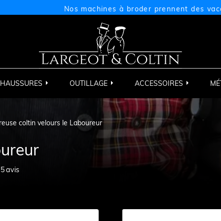
Nos machines à broder prennent des vacances du
HAUSSURES
OUTILLAGE
ACCESSOIRES
MÉ
reuse coltin velours le Laboureur
oureur
05
avis