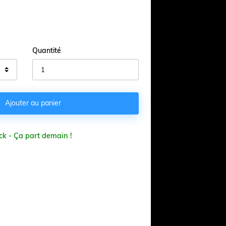
Quantité

Ajouter au panier
ck - Ça part demain !