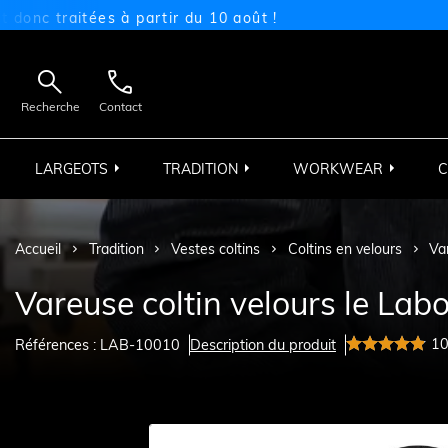
raitées à partir du 10 août !


Recherche
Contact
LARGEOTS
TRADITION
WORKWEAR
C
Accueil
Tradition
Vestes coltins
Coltins en velours
Va
Vareuse coltin velours le Lab
1
Références : LAB-10010
Description du produit