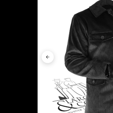






