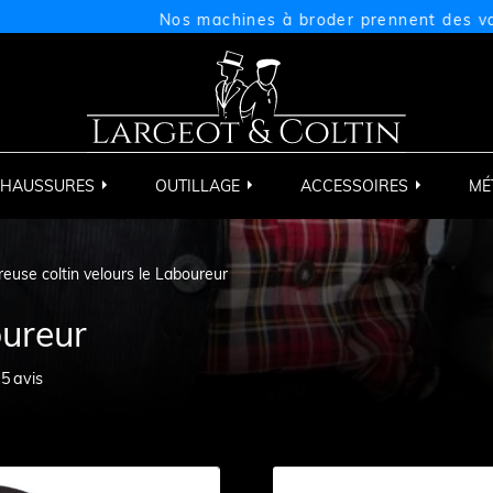
Nos machines à broder prennent des vacances 
HAUSSURES
OUTILLAGE
ACCESSOIRES
MÉ
reuse coltin velours le Laboureur
oureur
05
avis