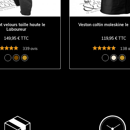
t velours taille haute le
Veston coltin moleskine le
Laboureur
149,95 € TTC
119,95 € TTC
339 avis
138 a