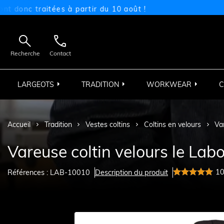
 traitées à partir du 10 août !


Recherche
Contact
LARGEOTS
TRADITION
WORKWEAR
C
Accueil
Tradition
Vestes coltins
Coltins en velours
Va
Vareuse coltin velours le Lab
1
Références : LAB-10010
Description du produit