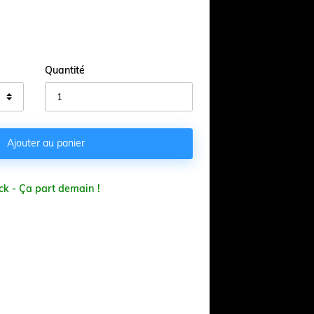
Quantité

Ajouter au panier
ck - Ça part demain !