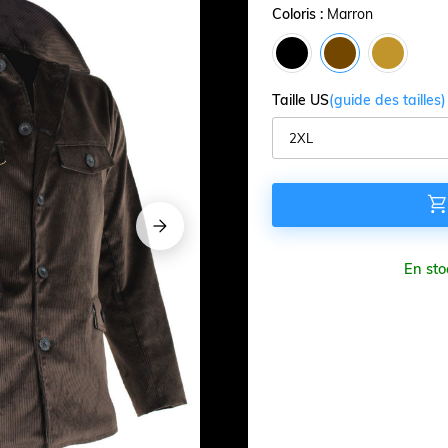
Coloris :
Marron
Taille US
(guide des tailles)


En sto