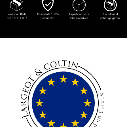
Livraison offerte
Paiements 100%
Expédition sous
1er retour et
dès 100€ TTC !
sécurisés
24h ouvrables
échange gratuit