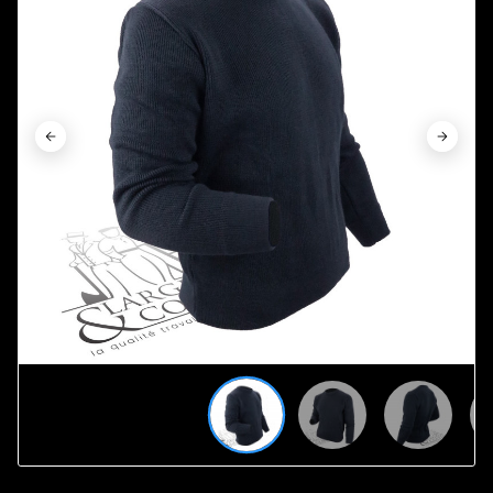













