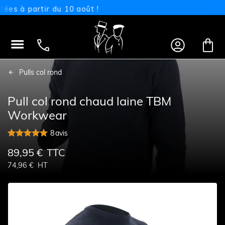
 à partir du 10 août !




Pulls col rond
Pull col rond chaud laine TBM
Workwear
8
avis
89,95 €
TTC
74,96 €
HT