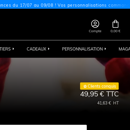
 17/07 au 09/08 ! Vos personnalisations commandées sur c


Compte
0,00 €
TIERS
CADEAUX
PERSONNALISATION
MAGA

Clients conquis
49,95 €
TTC
41,63 €
HT