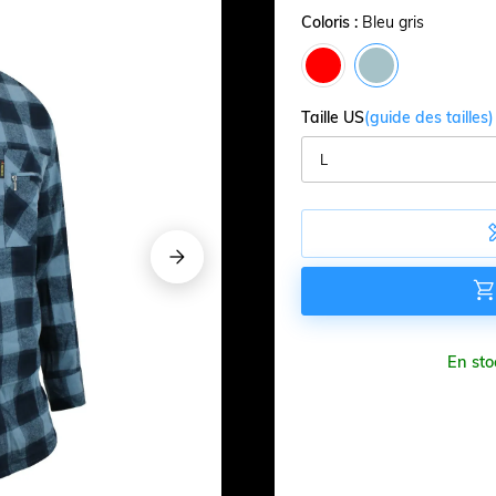
Coloris :
Bleu gris
Taille US
(guide des tailles)





En sto