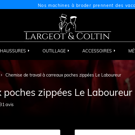
Nos machines à broder prennent des vacances du
HAUSSURES
OUTILLAGE
ACCESSOIRES
MÉ
Chemise de travail à carreaux poches zippées Le Laboureur
x poches zippées Le Laboureur
31
avis