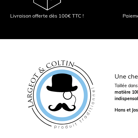
Livraison offerte dès 100€ TTC !
Paiem
Une che
Taillée dan
matière 100
indispensa
Hans et Jos