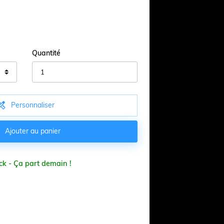
Quantité

Personnaliser

Ajouter au panier
ck - Ça part demain !