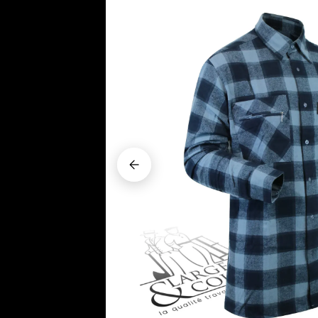




