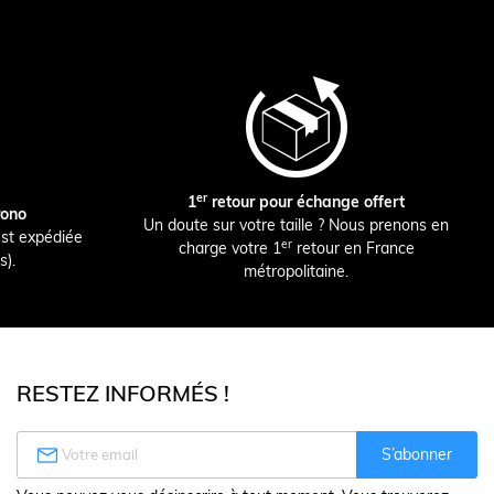
er
1
retour pour échange offert
rono
Un doute sur votre taille ? Nous prenons en
st expédiée
er
charge votre 1
retour en France
s).
métropolitaine.
RESTEZ INFORMÉS !

S’abonner