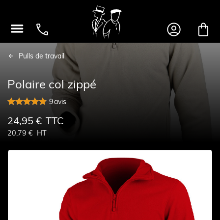




Pulls de travail
Polaire col zippé
9
avis
24,95 €
TTC
20,79 €
HT