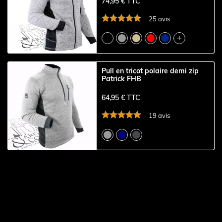
74,95 € TTC
25 avis

Pull en tricot polaire demi zip
Patrick FHB
64,95 € TTC
19 avis