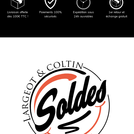
Livraison offerte
Paiements 100%
Expédition sous
1er retour et
dès 100€ TTC !
sécurisés
24h ouvrables
échange gratuit