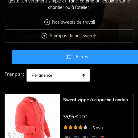
geste. Un vêtement simple et franc, comme on les aime sur le
chantier ou à l’atelier.

Nos sweats de travail

À propos de nos sweats

Filtres
Trier par :
Sweat zippé à capuche London
35,95 € TTC
5 avis