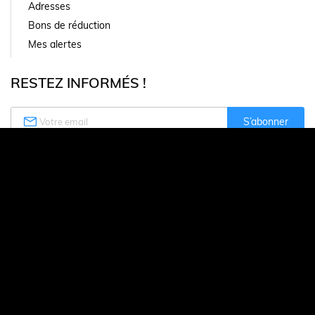
Adresses
Bons de réduction
Mes alertes
RESTEZ INFORMÉS !

S’abonner
Vous pouvez vous désinscrire à tout moment. Vous trouverez
pour cela nos informations de contact dans les conditions
d'utilisation du site.
Moyens de paiement