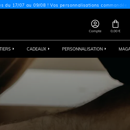
9/08 ! Vos personnalisations commandées sur cette pério


Compte
0,00 €
TIERS
CADEAUX
PERSONNALISATION
MAGA