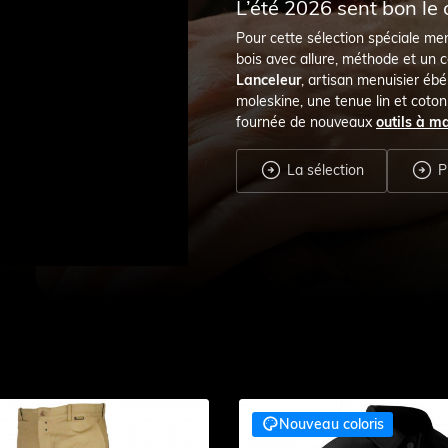
L’été 2026 sent bon le 
Pour cette sélection spéciale men
bois avec allure, méthode et un 
Lanceleur
, artisan menuisier ébé
moleskine, une tenue lin et coton
fournée de nouveaux
outils à m


La sélection
Pr

Nouveau coloris