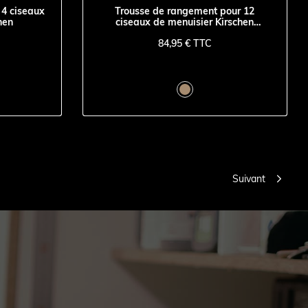
 4 ciseaux
Trousse de rangement pour 12
hen
ciseaux de menuisier Kirschen
sangles cuir
84,95 € TTC

Suivant