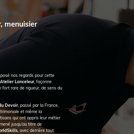
, menuisier
 posé nos regards pour cette
Atelier Lanceleur
, façonne
fort rare de rigueur, de sens du
u Devoir
, passé par la France,
atrimoniale et même la
isans qui ont appris leur métier
 mené jusqu’au titre de
rldSkills
, avec derrière tout