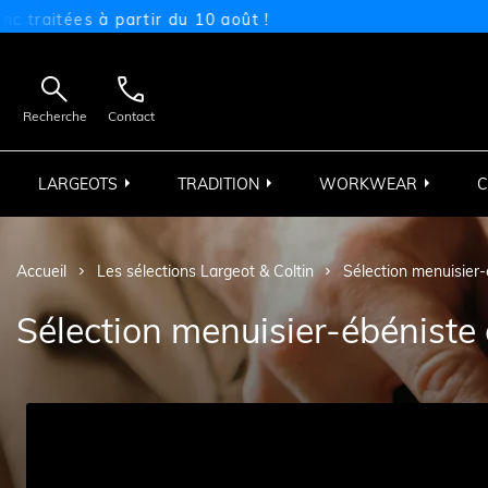
artir du 10 août !
N


Recherche
Contact
LARGEOTS
TRADITION
WORKWEAR
C
Accueil
Les sélections Largeot & Coltin
Sélection menuisier-
Sélection menuisier-ébéniste 