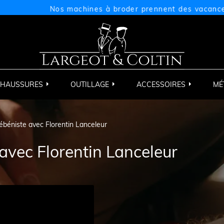
os machines à broder prennent des vacances du 17/07 au 0
HAUSSURES
OUTILLAGE
ACCESSOIRES
MÉ
ébéniste avec Florentin Lanceleur
avec Florentin Lanceleur