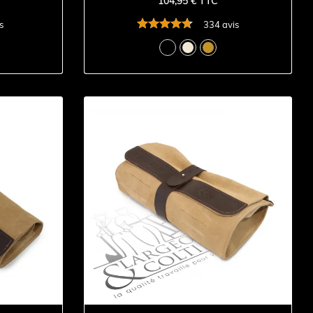
104,95 € TTC
s
334 avis