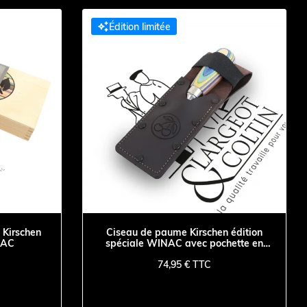

Édition limitée
 Kirschen
Ciseau de paume Kirschen édition
NAC
spéciale WINAC avec pochette en
cuir
74,95 € TTC