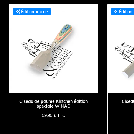


Édition limitée
Édition 
Ciseau de paume Kirschen édition
Ciseau
spéciale WINAC
59,95 € TTC