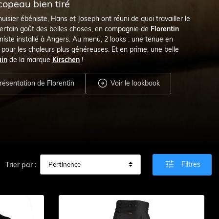
copeau bien tiré
uisier ébéniste, Hans et Joseph ont réuni de quoi travailler le
certain goût des belles choses, en compagnie de
Florentin
niste installé à Angers. Au menu, 2 looks : une tenue en
 pour les chaleurs plus généreuses. Et en prime, une belle
ain
de la marque
Kirschen
!

ésentation de Florentin
Voir le lookbook

Filtres
Trier par :