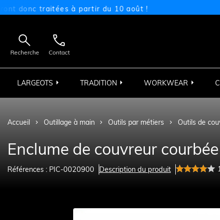
nc traitées à partir du 10 août !


Recherche
Contact
LARGEOTS
TRADITION
WORKWEAR
C
Accueil
Outillage à main
Outils par métiers
Outils de cou
Enclume de couvreur courbée
Références : PIC-0020900
Description du produit