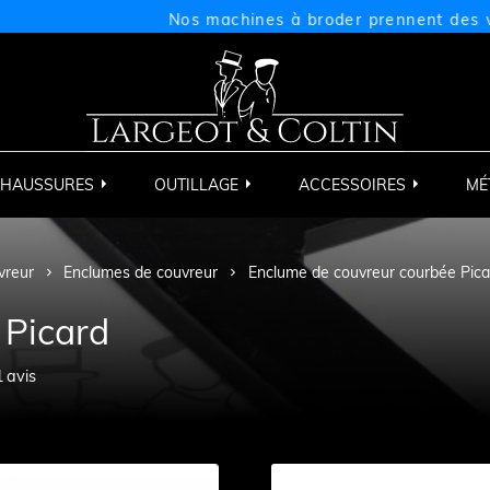
Nos machines à broder prennent des vacance
HAUSSURES
OUTILLAGE
ACCESSOIRES
MÉ
vreur
Enclumes de couvreur
Enclume de couvreur courbée Pica
 Picard
1
avis