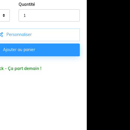
Quantité

Personnaliser

Ajouter au panier
ck - Ça part demain !