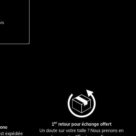
vis
er
1
retour pour échange offert
rono
Un doute sur votre taille ? Nous prenons en
st expédiée
er