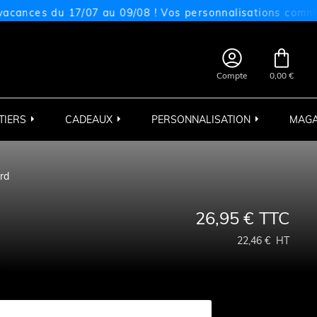
s du 17/07 au 09/08 ! Vos personnalisations commandées 


Compte
0,00 €
TIERS
CADEAUX
PERSONNALISATION
MAGA
rd
26,95 €
TTC
22,46 €
HT