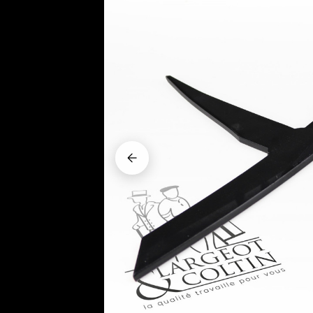





