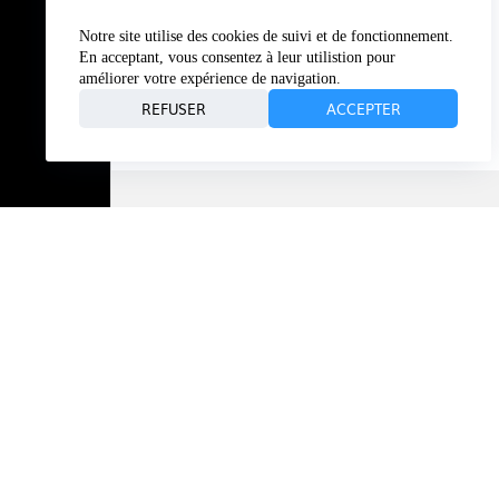
Crédits :
Notre site utilise des cookies de suivi et de fonctionnement.
Fédération Française du Polo
En acceptant, vous consentez à leur utilistion pour
améliorer votre expérience de navigation.
Tennis club de Guidel
REFUSER
ACCEPTER
Laisser un commentaire
Votre adresse e-mail ne sera pas publiée.
Les champs obligatoire
Nom
*
Ajouter un commentaire
*