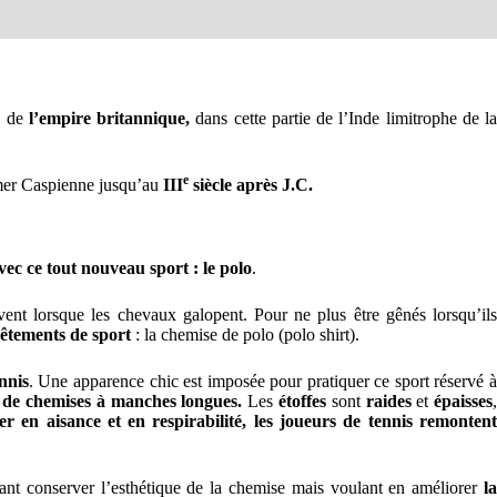
al de
l’empire britannique,
dans cette partie de l’Inde limitrophe de la
e
 mer Caspienne jusqu’au
III
siècle après J.C.
vec ce tout nouveau sport : le polo
.
vent lorsque les chevaux galopent. Pour ne plus être gênés lorsqu’il
êtements de sport
: la chemise de polo (polo shirt).
ennis
. Une apparence chic est imposée pour pratiquer ce sport réservé 
t de chemises à manches longues.
Les
étoffes
sont
raides
et
épaisses
r en aisance et en respirabilité, les joueurs de tennis remonten
ant conserver l’esthétique de la chemise mais voulant en améliorer
l