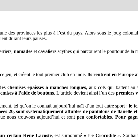
’une des provinces les plus à l’est du pays. Alors sous le joug coloni
aient durant leurs pauses.
erriers,
nomades
et
cavaliers
scythes qui parcourent le pourtour de la
e jeu, et créent le tout premier club en Inde.
Ils rentrent en Europe a
 des chemises épaisses à manches longues
, aux cols qui battent au 
hemises à l’aide de boutons.
L’article devient ainsi l’un des
premiers v
tement, tel qu’on le connaît aujourd’hui naît d’un tout autre sport :
le t
nées 20, sont systématiquement affublés de pantalons de flanelle e
que nous trouvons aujourd’hui et sont
peu confortables
.
Pour gagne
un certain René Lacoste
, est surnommé
« Le Crocodile »
. Souhait