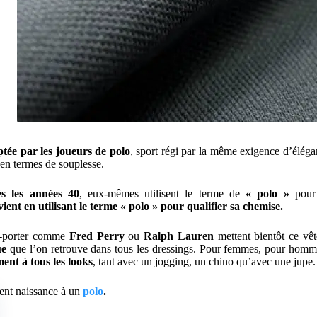
ée par les joueurs de polo
, sport régi par la même exigence d’éléga
 en termes de souplesse.
ès les années 40
, eux-mêmes utilisent le terme de
« polo »
pour 
ient en utilisant le terme « polo » pour qualifier sa chemise.
-à-porter comme
Fred Perry
ou
Ralph Lauren
mettent bientôt ce v
ue
que l’on retrouve dans tous les dressings. Pour femmes, pour hommes 
ment à tous les looks
, tant avec un jogging, un chino qu’avec une jupe.
ent naissance à un
polo
.