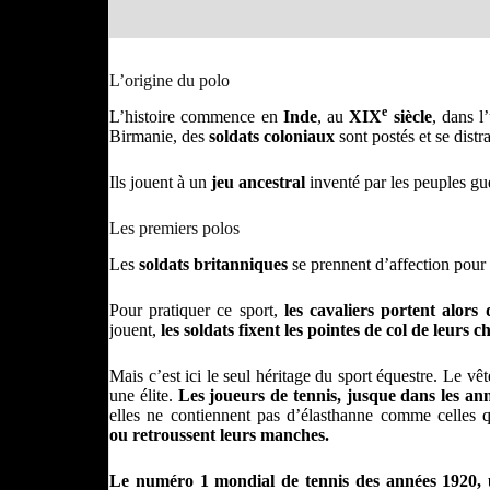
L’origine du polo
e
L’histoire commence en
Inde
, au
XIX
siècle
, dans l
Birmanie, des
soldats coloniaux
sont postés et se distr
Ils jouent à un
jeu ancestral
inventé par les peuples gu
Les premiers polos
Les
soldats britanniques
se prennent d’affection pour c
Pour pratiquer ce sport,
les cavaliers portent alors
jouent,
les soldats fixent
les pointes de col de leurs c
Mais c’est ici le seul héritage du sport équestre. Le vê
une élite.
Les joueurs de tennis, jusque dans les an
elles ne contiennent pas d’élasthanne comme celles 
ou retroussent leurs manches.
Le numéro 1 mondial de tennis des années 1920, 