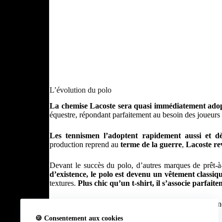
L’évolution du polo
La chemise Lacoste sera quasi immédiatement adopt
équestre, répondant parfaitement au besoin des joueurs
Les tennismen l’adoptent rapidement aussi et d
production reprend au
terme de la guerre
,
Lacoste rev
Devant le succès du polo, d’autres marques de prêt
d’existence, le polo est devenu un vêtement classiq
textures.
Plus chic qu’un t-shirt, il s’associe parfaite
C’est l’histoire de
cavaliers
et d’un
crocodile
qui donn
🍪 Consentement aux cookies